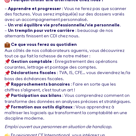
–
Apprendre et progresser
: Vous ne ferez pas que scanner
des factures. Vous serez impliqué(e) sur des dossiers variés
avec un accompagnement personnalisé.
–
Un vrai équilibre vie professionnelle/vie personnelle
.
–
Un tremplin pour votre carrière
: beaucoup de nos
alternants finissent en CDI chez nous.
Ce que vous ferez au quotidien
Aux côtés de nos collaborateurs aguerris, vous découvrirez
tout ce qui fait la richesse de notre métier :
Gestion comptable
: Enregistrement des opérations
courantes, lettrage et pointage des comptes.
Déclarations fiscales
: TVA, IS, CFE… vous deviendrez le/la
boss des échéances fiscales.
Rapprochements bancaires
: Faire en sorte que les
chiffres s’alignent, c’est tout un art !
Participation aux bilans
: Vous comprendrez comment on
transforme des données en analyses précises et stratégiques.
Formation aux outils digitaux
: Vous apprendrez à
maîtriser les logiciels qui transforment la comptabilité en une
discipline moderne.
Emploi ouvert aux personnes en situation de handicap.
En rejoignant CF International, vous intégrez un