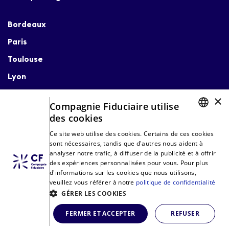
Bordeaux
Paris
Toulouse
Lyon
Bayonne
×
Compagnie Fiduciaire utilise
des cookies
FRENCH
Ce site web utilise des cookies. Certains de ces cookies
sont nécessaires, tandis que d'autres nous aident à
ENGLISH
analyser notre trafic, à diffuser de la publicité et à offrir
des expériences personnalisées pour vous. Pour plus
d'informations sur les cookies que nous utilisons,
Compagnie Fiduciaire est membre de l'Ordre des
veuillez vous référer à notre
politique de confidentialité
experts-comptables
GÉRER LES COOKIES
© CF Compagnie Fiduciaire - 2026 - Tous droits réservés
FERMER ET ACCEPTER
REFUSER